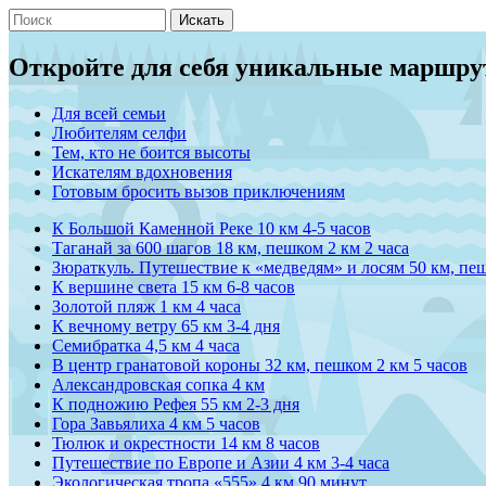
Искать
Откройте для себя уникальные маршру
Для всей семьи
Любителям селфи
Тем, кто не боится высоты
Искателям вдохновения
Готовым бросить вызов приключениям
К Большой Каменной Реке
10 км
4-5 часов
Таганай за 600 шагов
18 км, пешком 2 км
2 часа
Зюраткуль. Путешествие к «медведям» и лосям
50 км, пеш
К вершине света
15 км
6-8 часов
Золотой пляж
1 км
4 часа
К вечному ветру
65 км
3-4 дня
Семибратка
4,5 км
4 часа
В центр гранатовой короны
32 км, пешком 2 км
5 часов
Александровская сопка
4 км
К подножию Рефея
55 км
2-3 дня
Гора Завьялиха
4 км
5 часов
Тюлюк и окрестности
14 км
8 часов
Путешествие по Европе и Азии
4 км
3-4 часа
Экологическая тропа «555»
4 км
90 минут